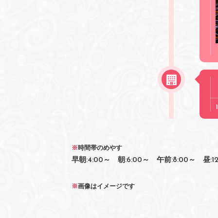
※
時間帯のめやす
早朝:4:00～ 朝:6:00～ 午前:8:00～ 昼:12
※
画像はイメージです