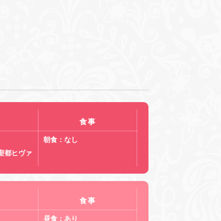
食事
朝食：なし
聖都ヒヴァ
食事
昼食：あり