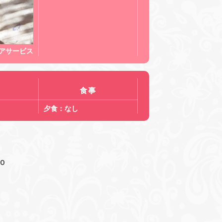
アサービス
食事
夕食：なし
00